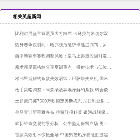
相关英超新闻
比利时男篮官宣两员大将缺席 卡马拉与米切尔双双退出欧洲杯阵容
热身赛争议瞬间：哈弗茨危险铲球逃过判罚，罗梅罗灵巧化解险情
西甲新赛季赛程调整风波：皇马上诉遭驳回引发争议
魔术新星瓦格纳分享夏训重点：投射技术与低位进攻双线提升
邓弗里斯解约条款失效后续：巴萨错失良机 国米右翼位置竞争格局分析
枪手策略调整：阿森纳放弃埃泽解约条款 转会谈判或现新转机
土超豪门掷7500万欧锁定奥斯梅恩 尼日利亚射手携高额年薪加盟
皇马青训新星雅各布·拉蒙转投科莫 银河战舰保留回购权利
武切维奇交易前景分析：公牛坚定保留立场 勇士兴趣逐渐消退
雷蒙高效射术惊艳全场 中国男篮热身赛险胜波黑