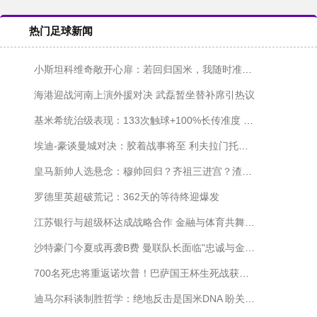
热门足球新闻
小斯坦科维奇敞开心扉：若回归国米，我随时准备着
海港迎战河南上演外援对决 武磊暂坐替补席引热议
基米希统治级表现：133次触球+100%长传准度 8.8分闪耀德甲
埃迪-豪谈曼城对决：胶着战事将至 利夫拉门托回归在望
皇马新帅人选悬念：穆帅回归？齐祖三进宫？渣叔或成黑马
罗德里英超破荒记：362天的等待终迎爆发
江苏银行与超级杯达成战略合作 金融与体育共舞绿茵场
沙特豪门今夏或再袭B费 曼联队长面临"忠诚与金元"抉择
700名死忠将重返诺坎普！巴萨国王杯生死战获最强声援
迪马尔科谈制胜哲学：绝地反击是国米DNA 盼关键球助蓝黑军团登顶