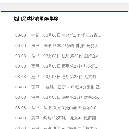
热门足球比赛录像/集锦
03-08
中超
03月08日 中超第1轮 浙江vs青岛西海岸 进球
03-08
法甲
法甲-格林伍德破门制胜 马赛客场1-0图卢兹升第三
03-08
法甲
03月08日 法甲第25轮 图卢兹vs马赛 全场录像
03-08
西甲
03月08日 西甲第27轮 毕尔巴鄂竞技vs巴塞罗那 全场录像
03-08
意甲
03月08日 意甲第28轮 尤文图斯vs比萨 全场录像
03-08
西甲
3连胜！巴萨1-0毕巴4分领跑 亚马尔制胜佩德里助攻
03-08
法甲
03月08日 法甲第25轮 欧塞尔vs斯特拉斯堡 全场录像
03-08
法甲
法甲-双方互交白卷 欧塞尔0-0闷平斯特拉斯堡
03-08
意甲
终结4轮不胜！尤文4-0比萨距第四1分 伊尔迪兹传射图拉姆建功
03-08
意甲
意甲-斯卡马卡梅开二度戴维斯破门 亚特兰大2-2乌迪内斯