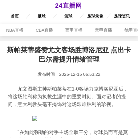
24直播网
首页
足球
篮球
足球录像
足球资讯
NBA直播
CBA直播
西甲直播
意甲直播
德甲直
斯帕莱蒂盛赞尤文客场胜博洛尼亚 点出卡
巴尔需提升情绪管理
发布时间：2025-12-15 06:53:22
尤文图斯主帅斯帕莱蒂在1-0客场力克博洛尼亚后，
将这场胜利称为执教生涯中的重要时刻。面对记者的提
问，意大利教头毫不掩饰对这场艰难胜利的珍视。
"在如此强劲的对手主场全取三分，对球员而言是莫