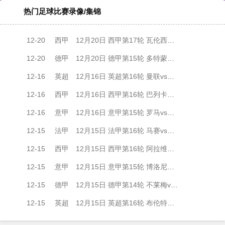
热门足球比赛录像/集锦
12-20
西甲
12月20日 西甲第17轮 瓦伦西亚vs马洛卡 全场录像
12-20
德甲
12月20日 德甲第15轮 多特蒙德vs门兴 全场录像
12-16
英超
12月16日 英超第16轮 曼联vs伯恩茅斯 全场录像
12-16
西甲
12月16日 西甲第16轮 巴列卡诺vs皇家贝蒂斯 全场录像
12-16
意甲
12月16日 意甲第15轮 罗马vs科莫 全场录像
12-15
法甲
12月15日 法甲第16轮 马赛vs摩纳哥 全场录像
12-15
西甲
12月15日 西甲第16轮 阿拉维斯vs皇家马德里 全场录像
12-15
意甲
12月15日 意甲第15轮 博洛尼亚vs尤文图斯 全场录像
12-15
德甲
12月15日 德甲第14轮 不莱梅vs斯图加特 全场录像
12-15
英超
12月15日 英超第16轮 布伦特福德vs利兹联 全场录像