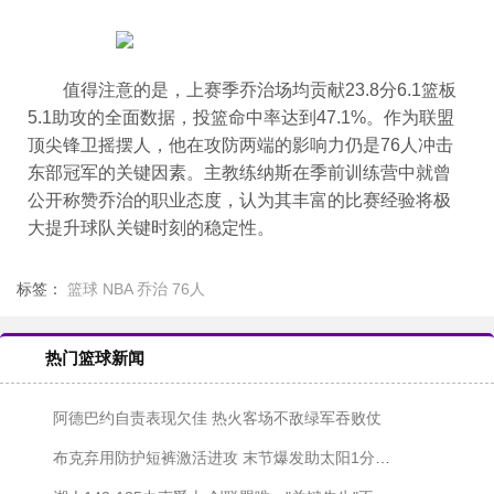
值得注意的是，上赛季乔治场均贡献23.8分6.1篮板
5.1助攻的全面数据，投篮命中率达到47.1%。作为联盟
顶尖锋卫摇摆人，他在攻防两端的影响力仍是76人冲击
东部冠军的关键因素。主教练纳斯在季前训练营中就曾
公开称赞乔治的职业态度，认为其丰富的比赛经验将极
大提升球队关键时刻的稳定性。
标签：
篮球
NBA
乔治
76人
热门篮球新闻
阿德巴约自责表现欠佳 热火客场不敌绿军吞败仗
布克弃用防护短裤激活进攻 末节爆发助太阳1分险胜勇士