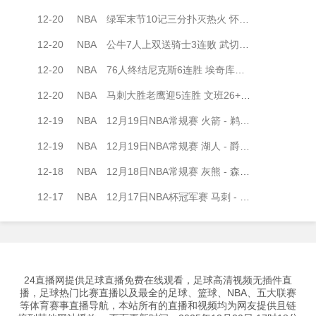
12-20
NBA
绿军末节10记三分扑灭热火 怀特33+5+6 布朗30+9+7 韦尔24+14
12-20
NBA
公牛7人上双送骑士3连败 武切维奇24+15 加兰35+8 米切尔缺阵
12-20
NBA
76人终结尼克斯6连胜 埃奇库姆23分 马克西30+8 布伦森22中7
12-20
NBA
马刺大胜老鹰迎5连胜 文班26+12 瓦塞尔18+7 约翰逊17+11+6
12-19
NBA
12月19日NBA常规赛 火箭 - 鹈鹕 全场录像
12-19
NBA
12月19日NBA常规赛 湖人 - 爵士 全场录像
12-18
NBA
12月18日NBA常规赛 灰熊 - 森林狼 全场录像
12-17
NBA
12月17日NBA杯冠军赛 马刺 - 尼克斯 全场录像
24直播网提供足球直播免费在线观看，足球高清视频无插件直
播，足球热门比赛直播以及最全的足球、篮球、NBA、五大联赛
等体育赛事直播导航，本站所有的直播和视频均为网友提供且链