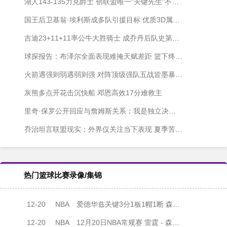
湖人143-135力克爵士 创联盟唯一"关键先生"不败神话
国王后卫基翁·埃利斯成多队引援目标 优质3D属性引发争夺战
吉迪23+11+11率公牛大胜骑士 成乔丹后队史第二人
球探报告：布泽尔全面表现难掩天赋差距 篮下终结成状元之争关键短板
火箭遇强则弱遇弱则强 对阵顶级强队五战皆墨暴露瓶颈
灰熊多点开花击沉快船 邓恩高效17分难救主
里奇·保罗公开回应与詹姆斯关系：我是独立决策者
乔治坦言联盟现实：外界仅关注当下表现 夏季苦练成动力
热门篮球比赛录像/集锦
12-20
NBA
爱德华兹关键3分1板1帽1断 森林狼力克雷霆 亚历山大35+5+7
12-20
NBA
12月20日NBA常规赛 雷霆 - 森林狼 全场录像