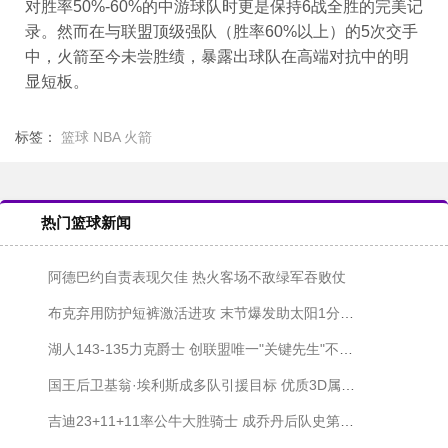
对胜率50%-60%的中游球队时更是保持6战全胜的完美记
录。然而在与联盟顶级强队（胜率60%以上）的5次交手
中，火箭至今未尝胜绩，暴露出球队在高端对抗中的明
显短板。
标签：
篮球
NBA
火箭
热门篮球新闻
阿德巴约自责表现欠佳 热火客场不敌绿军吞败仗
布克弃用防护短裤激活进攻 末节爆发助太阳1分险胜勇士
湖人143-135力克爵士 创联盟唯一"关键先生"不败神话
国王后卫基翁·埃利斯成多队引援目标 优质3D属性引发争夺战
吉迪23+11+11率公牛大胜骑士 成乔丹后队史第二人