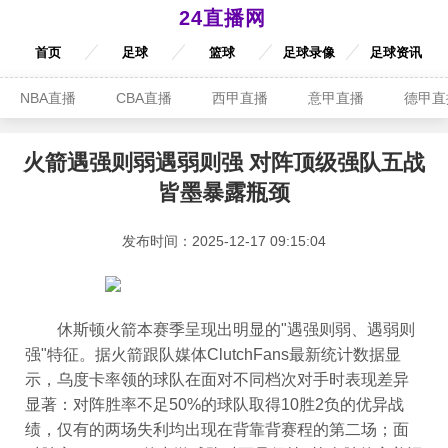
24直播网
首页
足球
篮球
足球录像
足球资讯
NBA直播
CBA直播
西甲直播
意甲直播
德甲直
火箭遇强则弱遇弱则强 对阵顶级强队五战
皆墨暴露瓶颈
发布时间：2025-12-17 09:15:04
休斯顿火箭本赛季呈现出明显的"遇强则弱、遇弱则
强"特征。据火箭跟队媒体ClutchFans最新统计数据显
示，乌度卡率领的球队在面对不同档次对手时表现差异
显著：对阵胜率不足50%的球队取得10胜2负的优异战
绩，仅有的两场失利均出现在背靠背赛程的第二场；面