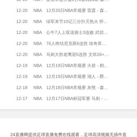
12-20
NBA
12月20日NBA常规赛 雷霆 - 森林狼 全场录像
12-20
NBA
绿军末节10记三分扑灭热火 怀特33+5+6 布朗30+9+7 韦尔24+14
12-20
NBA
公牛7人上双送骑士3连败 武切维奇24+15 加兰35+8 米切尔缺阵
12-20
NBA
76人终结尼克斯6连胜 埃奇库姆23分 马克西30+8 布伦森22中7
12-20
NBA
马刺大胜老鹰迎5连胜 文班26+12 瓦塞尔18+7 约翰逊17+11+6
12-19
NBA
12月19日NBA常规赛 火箭 - 鹈鹕 全场录像
12-19
NBA
12月19日NBA常规赛 湖人 - 爵士 全场录像
12-18
NBA
12月18日NBA常规赛 灰熊 - 森林狼 全场录像
12-17
NBA
12月17日NBA杯冠军赛 马刺 - 尼克斯 全场录像
24直播网提供足球直播免费在线观看，足球高清视频无插件直