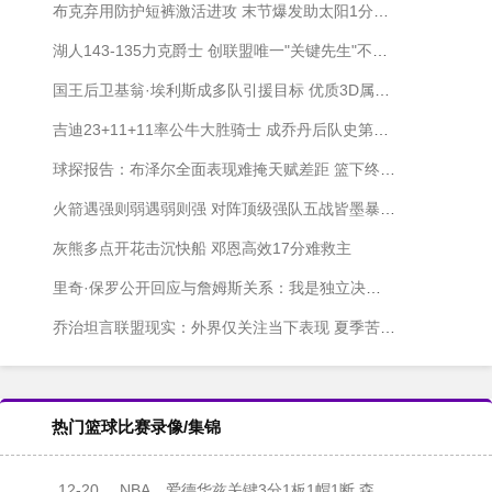
布克弃用防护短裤激活进攻 末节爆发助太阳1分险胜勇士
湖人143-135力克爵士 创联盟唯一"关键先生"不败神话
国王后卫基翁·埃利斯成多队引援目标 优质3D属性引发争夺战
吉迪23+11+11率公牛大胜骑士 成乔丹后队史第二人
球探报告：布泽尔全面表现难掩天赋差距 篮下终结成状元之争关键短板
火箭遇强则弱遇弱则强 对阵顶级强队五战皆墨暴露瓶颈
灰熊多点开花击沉快船 邓恩高效17分难救主
里奇·保罗公开回应与詹姆斯关系：我是独立决策者
乔治坦言联盟现实：外界仅关注当下表现 夏季苦练成动力
热门篮球比赛录像/集锦
12-20
NBA
爱德华兹关键3分1板1帽1断 森林狼力克雷霆 亚历山大35+5+7