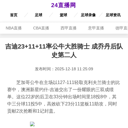
24直播网
首页
足球
篮球
足球录像
足球资讯
NBA直播
CBA直播
西甲直播
意甲直播
德甲直
吉迪23+11+11率公牛大胜骑士 成乔丹后队
史第二人
发布时间：2025-12-18 11:25:09
芝加哥公牛在主场以127-111轻取克利夫兰骑士的比
赛中，澳洲新星约什-吉迪交出了一份耀眼的三双成绩
单。这位22岁的后卫在33分钟出场时间里18投8中，其
中三分球11投5中，高效砍下23分11篮板11助攻，同时
贡献2次抢断和1记封盖。