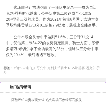
这场胜利让吉迪创造了一项队史纪录——成为自迈
克尔-乔丹时代以来，公牛队史第二位达成至少10场
20+得分三双的球员。作为2021年首轮6号秀，吉迪本赛
季场均能贡献17.3分8.1篮板7.9助攻，展现出全能身手。
公牛本场全队命中率达到51.6%，三分球31投14
中，凭借第二节34-22的攻势奠定胜局。骑士方面，尽管
多诺万-米切尔拿下全场最高的28分，但球队三分命中率
仅为29.4%，最终遭遇三连败。
标签：
约什-吉迪
芝加哥公牛
克利夫兰骑士
NBA常规赛
迈克尔-乔
丹
热门篮球新闻
阿德巴约自责表现欠佳 热火客场不敌绿军吞败仗