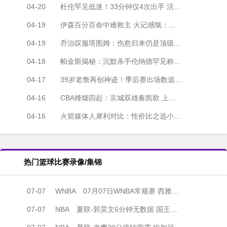
04-20
杜伦罕见低迷！33分钟仅4次出手 活塞主场不敌魔术
04-19
伊森百分百命中难救主 火记感慨：休斯顿配不上你的完美演出
04-19
乔治叹服塔图姆：伤愈归来仍是顶级杀器，这就是巨星本色
04-18
帕金斯揭秘：沉默杀手伦纳德罕见称赞 追梦铁闸式防守获认可
04-17
39岁老詹再创神迹！季后赛出场数追平犹他双煞
04-16
CBA烽烟四起：京城双雄奏凯歌 上海二十连胜创纪录
04-16
火箭媒体人犀利对比：性价比之选小贾巴里 完胜顶薪班凯罗
热门篮球比赛录像/集锦
07-07
WNBA
07月07日WNBA常规赛 西雅图风暴 82 - 64 洛杉矶火花
07-07
NBA
夏联-郭昊文6分钟无数据 国王险胜雄鹿 7号秀阿卡夫22分