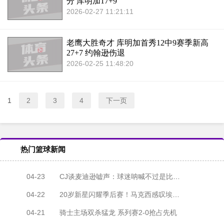
分 库明加17+9
2026-02-27 11:21:11
老鹰大胜奇才 库明加首秀12中9赛季新高
27+7 约翰逊伤退
2026-02-25 11:48:20
1
2
3
4
下一页
热门篮球新闻
04-23
CJ谈麦迪逊嘘声：球迷呐喊不过是比赛佐料 我的战场只为挚爱而燃
04-22
20岁新星闪耀季后赛！马克西感叹埃奇库姆"成熟得不像话"
04-21
骑士主场双杀猛龙 系列赛2-0抢占先机