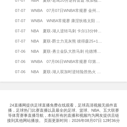
07-07
NBA
夏联-老鹰20分逆转雷霆 埃加福19+15 马拉9中3&4帽5失误
07-07
WNBA
07月07日WNBA常规赛 金州女武神62-49华盛顿神秘人 全场集锦
07-07
WNBA
WNBA常规赛 康涅狄格太阳 90 - 89 明尼苏达山猫 全场集锦
07-07
NBA
夏联-湖人逆转马刺 卡尔13分钟5分 贾科比·吉莱斯皮19分6助
07-07
NBA
夏联-爵士力克灰熊 彼得森25+12 布泽尔18+7 科沃德23分
07-06
NBA
夏联-勇士金队大胜马刺 伦德博格11分8板2帽 李贤重11分
07-06
WNBA
07月06日WNBA常规赛 印第安纳狂热84-68拉斯维加斯王牌 全场集锦
07-06
NBA
夏联-湖人双加时逆转险胜热火 卡尔26+8 沃特森补篮绝杀
24直播网提供足球直播免费在线观看，足球高清视频无插件直
播，足球热门比赛直播以及最全的足球、篮球、NBA、五大联赛
等体育赛事直播导航，本站所有的直播和视频均为网友提供且链
接到其他网站播放。 页面更新时间：2026年08月07日 12时36分